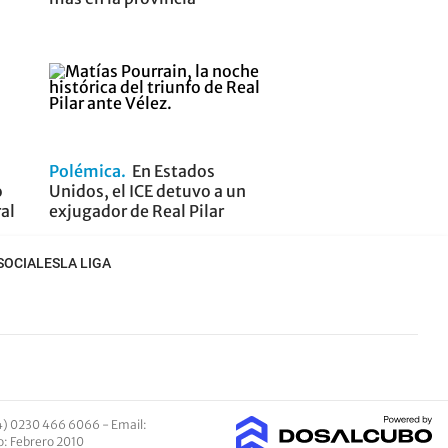
Polémica
En Estados
o
Unidos, el ICE detuvo a un
ral
exjugador de Real Pilar
SOCIALES
LA LIGA
4) 0230 466 6066 -
Email
:
io: Febrero 2010