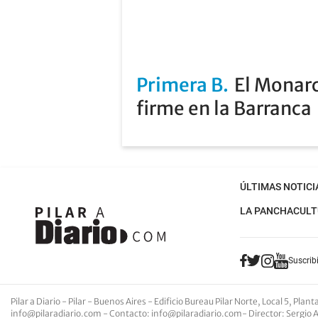
Primera B
El Monarc
firme en la Barranca
ÚLTIMAS NOTICI
LA PANCHA
CULT
Suscribi
Pilar a Diario - Pilar - Buenos Aires
- Edificio Bureau Pilar Norte, Local 5, Pla
info@pilaradiario.com
-
Contacto
:
info@pilaradiario.com
-
Director
: Sergio 