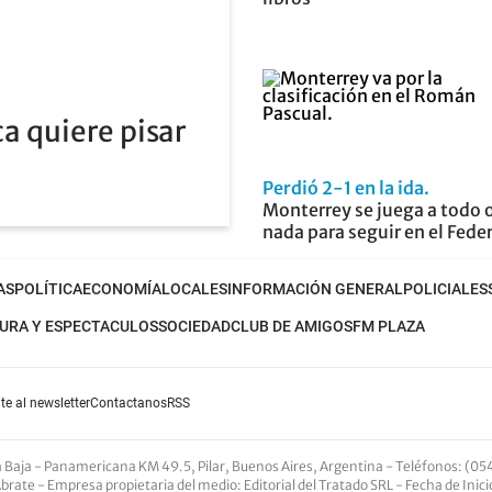
a quiere pisar
Perdió 2-1 en la ida
Monterrey se juega a todo 
nada para seguir en el Fede
AS
POLÍTICA
ECONOMÍA
LOCALES
INFORMACIÓN GENERAL
POLICIALES
URA Y ESPECTACULOS
SOCIEDAD
CLUB DE AMIGOS
FM PLAZA
te al newsletter
Contactanos
RSS
nta Baja - Panamericana KM 49.5, Pilar, Buenos Aires, Argentina -
Teléfonos
: (05
Abrate -
Empresa propietaria del medio
: Editorial del Tratado SRL - Fecha de Inic