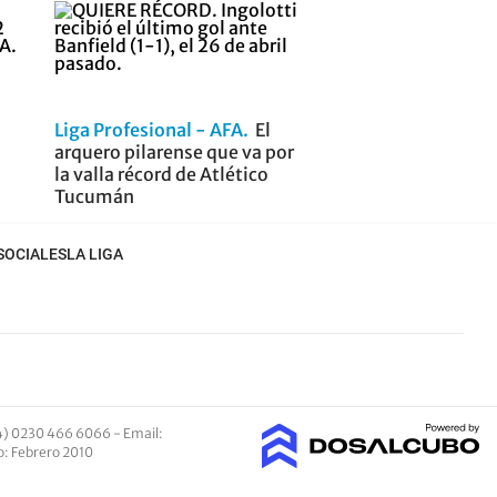
Liga Profesional - AFA
El
arquero pilarense que va por
la valla récord de Atlético
Tucumán
SOCIALES
LA LIGA
4) 0230 466 6066 -
Email
:
io: Febrero 2010