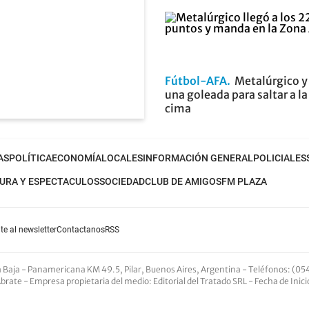
Fútbol-AFA
Metalúrgico y
una goleada para saltar a la
cima
AS
POLÍTICA
ECONOMÍA
LOCALES
INFORMACIÓN GENERAL
POLICIALES
URA Y ESPECTACULOS
SOCIEDAD
CLUB DE AMIGOS
FM PLAZA
te al newsletter
Contactanos
RSS
nta Baja - Panamericana KM 49.5, Pilar, Buenos Aires, Argentina -
Teléfonos
: (05
Abrate -
Empresa propietaria del medio
: Editorial del Tratado SRL - Fecha de Inic