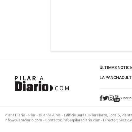
ÚLTIMAS NOTICI
LA PANCHA
CULT
Suscribi
Pilar a Diario - Pilar - Buenos Aires
- Edificio Bureau Pilar Norte, Local 5, Pla
info@pilaradiario.com
-
Contacto
:
info@pilaradiario.com
-
Director
: Sergio 