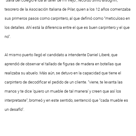
“Salía del colegio e iba al taller de mi viejo”, recordó Silvio Bisognin,
tesorero de la Asociación Italiana de Pilar, quien a los 12 años comenzaba
sus primeros pasos como carpintero, al que definió como “meticuloso en
los detalles. Ahí está la diferencia entre el que es buen carpintero y el que
no”.
Al mismo puerto llegó el candidato a intendente Daniel Liberé, que
aprendió de observar el tallado de figuras de madera en botellas que
realizaba su abuelo. Más aún, se detuvo en la capacidad que tiene el
carpintero de decodificar el pedido de un cliente. “viene, te levanta las
manos y te dice ‘quiero un mueble de tal manera’ y creen que así los
interpretaste”, bromeó y en este sentido, sentenció que “cada mueble es
un desafío”.