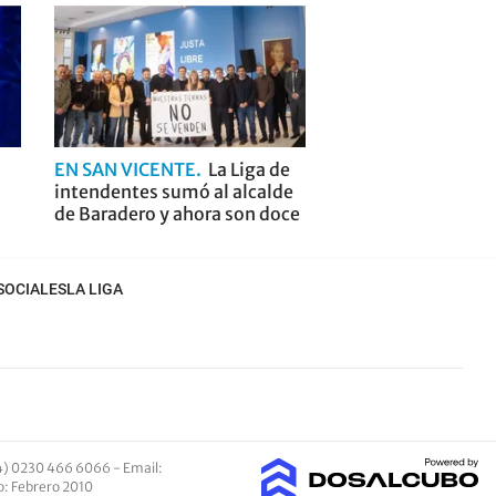
EN SAN VICENTE
La Liga de
intendentes sumó al alcalde
de Baradero y ahora son doce
SOCIALES
LA LIGA
4) 0230 466 6066 -
Email
:
io: Febrero 2010