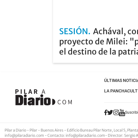
SESIÓN
Achával, co
proyecto de Milei: "
el destino de la patr
ÚLTIMAS NOTICI
LA PANCHA
CULT
Suscribi
Pilar a Diario - Pilar - Buenos Aires
- Edificio Bureau Pilar Norte, Local 5, Pla
info@pilaradiario.com
-
Contacto
:
info@pilaradiario.com
-
Director
: Sergio 