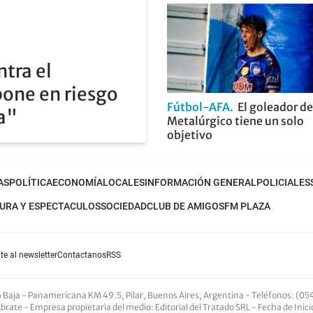
ntra el
pone en riesgo
Fútbol-AFA
El goleador de
ia"
Metalúrgico tiene un solo
objetivo
AS
POLÍTICA
ECONOMÍA
LOCALES
INFORMACIÓN GENERAL
POLICIALES
URA Y ESPECTACULOS
SOCIEDAD
CLUB DE AMIGOS
FM PLAZA
te al newsletter
Contactanos
RSS
nta Baja - Panamericana KM 49.5, Pilar, Buenos Aires, Argentina -
Teléfonos
: (05
Abrate -
Empresa propietaria del medio
: Editorial del Tratado SRL - Fecha de Inic