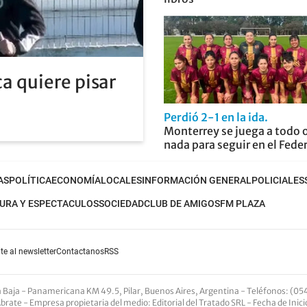
a quiere pisar
Perdió 2-1 en la ida
Monterrey se juega a todo 
nada para seguir en el Fede
AS
POLÍTICA
ECONOMÍA
LOCALES
INFORMACIÓN GENERAL
POLICIALES
URA Y ESPECTACULOS
SOCIEDAD
CLUB DE AMIGOS
FM PLAZA
te al newsletter
Contactanos
RSS
nta Baja - Panamericana KM 49.5, Pilar, Buenos Aires, Argentina -
Teléfonos
: (05
Abrate -
Empresa propietaria del medio
: Editorial del Tratado SRL - Fecha de Inic