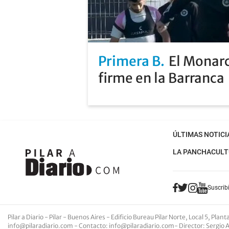
Primera B
El Monarc
firme en la Barranca
ÚLTIMAS NOTICI
LA PANCHA
CULT
Suscribi
Pilar a Diario - Pilar - Buenos Aires
- Edificio Bureau Pilar Norte, Local 5, Pla
info@pilaradiario.com
-
Contacto
:
info@pilaradiario.com
-
Director
: Sergio 