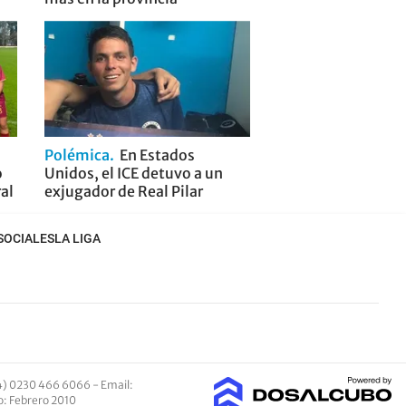
Polémica
En Estados
o
Unidos, el ICE detuvo a un
ral
exjugador de Real Pilar
SOCIALES
LA LIGA
4) 0230 466 6066 -
Email
:
io: Febrero 2010