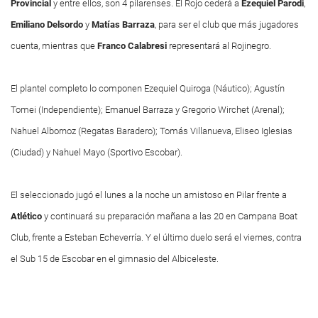
Provincial
y entre ellos, son 4 pilarenses. El Rojo cederá a
Ezequiel Parodi
,
Emiliano Delsordo
y
Matías Barraza
, para ser el club que más jugadores
cuenta, mientras que
Franco Calabresi
representará al Rojinegro.
El plantel completo lo componen Ezequiel Quiroga (Náutico); Agustín
Tomei (Independiente); Emanuel Barraza y Gregorio Wirchet (Arenal);
Nahuel Albornoz (Regatas Baradero); Tomás Villanueva, Eliseo Iglesias
(Ciudad) y Nahuel Mayo (Sportivo Escobar).
El seleccionado jugó el lunes a la noche un amistoso en Pilar frente a
Atlético
y continuará su preparación mañana a las 20 en Campana Boat
Club, frente a Esteban Echeverría. Y el último duelo será el viernes, contra
el Sub 15 de Escobar en el gimnasio del Albiceleste.