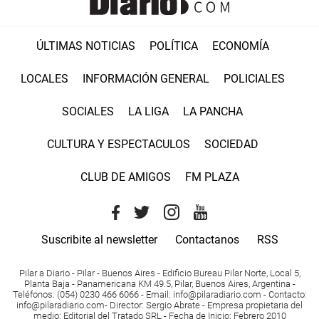
ÚLTIMAS NOTICIAS
POLÍTICA
ECONOMÍA
LOCALES
INFORMACIÓN GENERAL
POLICIALES
SOCIALES
LA LIGA
LA PANCHA
CULTURA Y ESPECTACULOS
SOCIEDAD
CLUB DE AMIGOS
FM PLAZA
Suscribite al newsletter
Contactanos
RSS
Pilar a Diario - Pilar - Buenos Aires
- Edificio Bureau Pilar Norte, Local 5,
Planta Baja - Panamericana KM 49.5, Pilar, Buenos Aires, Argentina -
Teléfonos
: (054) 0230 466 6066 -
Email
:
info@pilaradiario.com
-
Contacto
:
info@pilaradiario.com
-
Director
: Sergio Abrate -
Empresa propietaria del
medio
: Editorial del Tratado SRL - Fecha de Inicio: Febrero 2010