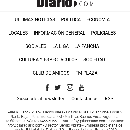
ÚLTIMAS NOTICIAS
POLÍTICA
ECONOMÍA
LOCALES
INFORMACIÓN GENERAL
POLICIALES
SOCIALES
LA LIGA
LA PANCHA
CULTURA Y ESPECTACULOS
SOCIEDAD
CLUB DE AMIGOS
FM PLAZA
Suscribite al newsletter
Contactanos
RSS
Pilar a Diario - Pilar - Buenos Aires
- Edificio Bureau Pilar Norte, Local 5,
Planta Baja - Panamericana KM 49.5, Pilar, Buenos Aires, Argentina -
Teléfonos
: (054) 0230 466 6066 -
Email
:
info@pilaradiario.com
-
Contacto
:
info@pilaradiario.com
-
Director
: Sergio Abrate -
Empresa propietaria del
medio
: Editorial del Tratado SRL - Fecha de Inicio: Febrero 2010