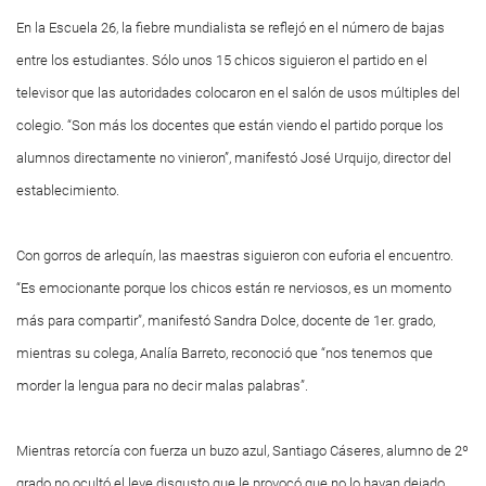
En la Escuela 26, la fiebre mundialista se reflejó en el número de bajas
entre los estudiantes. Sólo unos 15 chicos siguieron el partido en el
televisor que las autoridades colocaron en el salón de usos múltiples del
colegio. “Son más los docentes que están viendo el partido porque los
alumnos directamente no vinieron”, manifestó José Urquijo, director del
establecimiento.
Con gorros de arlequín, las maestras siguieron con euforia el encuentro.
“Es emocionante porque los chicos están re nerviosos, es un momento
más para compartir”, manifestó Sandra Dolce, docente de 1er. grado,
mientras su colega, Analía Barreto, reconoció que “nos tenemos que
morder la lengua para no decir malas palabras”.
Mientras retorcía con fuerza un buzo azul, Santiago Cáseres, alumno de 2º
grado no ocultó el leve disgusto que le provocó que no lo hayan dejado