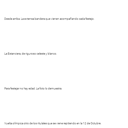
Desde arriba. La extensa bandera que vienen acompañando cada festejo.
La Estanciera, de riguroso celeste y blanco.
Para festejar no hay edad. La foto lo demuestra.
Vuelta olímpica otro de los ritulales que se viene repitiendo en la 12 de Octubre.