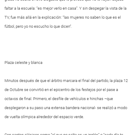
faltar a la escuela: “es mejor verlo en casa”. Y sin despegar la vista de la
TV, fue más allá en la explicación: “las mujeres no saben lo que es el
fútbol, pero yo no escucho lo que dicen”.
Plaza celeste y blanca
Minutos después de que el árbitro marcara el final del partido, la plaza 12
de Octubre se convirtió en el epicentro de los festejos por el pase a
octavos de final. Primero, el desfile de vehículos e hinchas –que
desplegaron a su paso una extensa bandera nacional- se realizó a modo
de vuelta olímpica alrededor del espacio verde.
Con cantos clásicos como “el que no salta es un inglés” o “cada día te