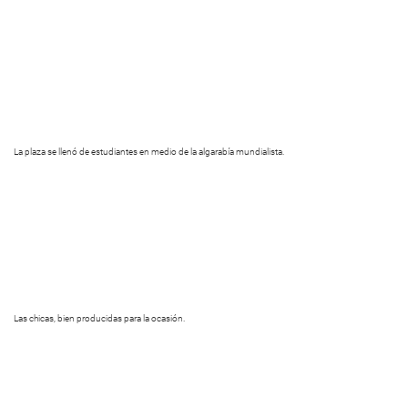
La plaza se llenó de estudiantes en medio de la algarabía mundialista.
Las chicas, bien producidas para la ocasión.