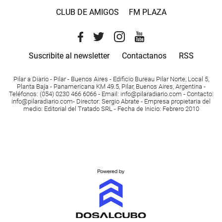
CLUB DE AMIGOS
FM PLAZA
Suscribite al newsletter
Contactanos
RSS
Pilar a Diario - Pilar - Buenos Aires
- Edificio Bureau Pilar Norte, Local 5,
Planta Baja - Panamericana KM 49.5, Pilar, Buenos Aires, Argentina -
Teléfonos
: (054) 0230 466 6066 -
Email
:
info@pilaradiario.com
-
Contacto
:
info@pilaradiario.com
-
Director
: Sergio Abrate -
Empresa propietaria del
medio
: Editorial del Tratado SRL - Fecha de Inicio: Febrero 2010