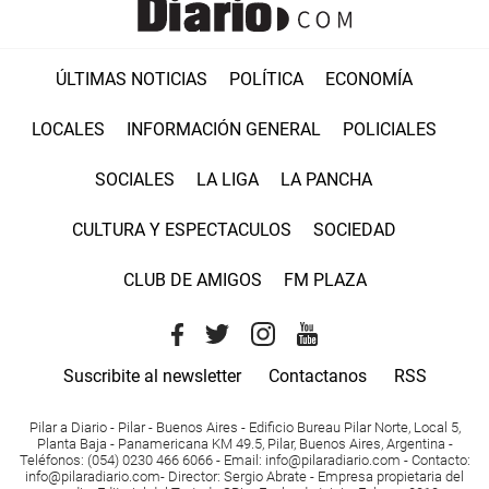
ÚLTIMAS NOTICIAS
POLÍTICA
ECONOMÍA
LOCALES
INFORMACIÓN GENERAL
POLICIALES
SOCIALES
LA LIGA
LA PANCHA
CULTURA Y ESPECTACULOS
SOCIEDAD
CLUB DE AMIGOS
FM PLAZA
Suscribite al newsletter
Contactanos
RSS
Pilar a Diario - Pilar - Buenos Aires
- Edificio Bureau Pilar Norte, Local 5,
Planta Baja - Panamericana KM 49.5, Pilar, Buenos Aires, Argentina -
Teléfonos
: (054) 0230 466 6066 -
Email
:
info@pilaradiario.com
-
Contacto
:
info@pilaradiario.com
-
Director
: Sergio Abrate -
Empresa propietaria del