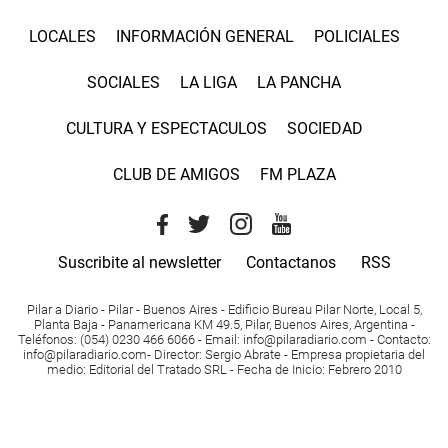
LOCALES
INFORMACIÓN GENERAL
POLICIALES
SOCIALES
LA LIGA
LA PANCHA
CULTURA Y ESPECTACULOS
SOCIEDAD
CLUB DE AMIGOS
FM PLAZA
Suscribite al newsletter
Contactanos
RSS
Pilar a Diario - Pilar - Buenos Aires
- Edificio Bureau Pilar Norte, Local 5,
Planta Baja - Panamericana KM 49.5, Pilar, Buenos Aires, Argentina -
Teléfonos
: (054) 0230 466 6066 -
Email
:
info@pilaradiario.com
-
Contacto
:
info@pilaradiario.com
-
Director
: Sergio Abrate -
Empresa propietaria del
medio
: Editorial del Tratado SRL - Fecha de Inicio: Febrero 2010