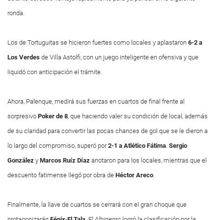
ronda.
Los de Tortuguitas se hicieron fuertes como locales y aplastaron
6-2 a
Los Verdes
de Villa Astolfi, con un juego inteligente en ofensiva y que
liquidó con anticipación el trámite.
Ahora, Palenque, medirá sus fuerzas en cuartos de final frente al
sorpresivo
Poker de 8
, que haciendo valer su condición de local, además
de su claridad para convertir las pocas chances de gol que se le dieron a
lo largo del compromiso, superó por
2-1 a Atlético Fátima
.
Sergio
González
y
Marcos Ruíz Díaz
anotaron para los locales, mientras que el
descuento fatimense llegó por obra de
Héctor Areco
.
Finalmente, la llave de cuartos se cerrará con el gran choque que
protagonizarán
Fénix
-
El Tala
. El Albinegro logró la clasificación por la