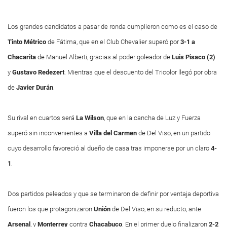
Los grandes candidatos a pasar de ronda cumplieron como es el caso de
Tinto Métrico
de Fátima, que en el Club Chevalier superó por
3-1 a
Chacarita
de Manuel Alberti, gracias al poder goleador de
Luis Pisaco (2)
y
Gustavo Redezert
. Mientras que el descuento del Tricolor llegó por obra
de
Javier Durán
.
Su rival en cuartos será
La Wilson
, que en la cancha de Luz y Fuerza
superó sin inconvenientes a
Villa del Carmen
de Del Viso, en un partido
cuyo desarrollo favoreció al dueño de casa tras imponerse por un claro
4-
1
.
Dos partidos peleados y que se terminaron de definir por ventaja deportiva
fueron los que protagonizaron
Unión
de Del Viso, en su reducto, ante
Arsenal
,
y
Monterrey
contra
Chacabuco
. En el primer duelo finalizaron
2-2