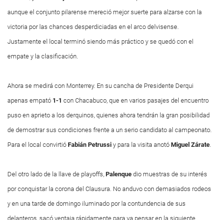
aunque el conjunto pilarense mereció mejor suerte para alzarse con la
victoria por las chances desperdiciadas en el arco delvisense.
Justamente el local terminó siendo más práctico y se quedó con el
empate y la clasificación.
Ahora se medirá con Monterrey. En su cancha de Presidente Derqui
apenas empató
1-1
con Chacabuco, que en varios pasajes del encuentro
puso en aprieto a los derquinos, quienes ahora tendrán la gran posibilidad
de demostrar sus condiciones frente a un serio candidato al campeonato.
Para el local convirtió
Fabián Petrussi
y para la visita anotó
Miguel Zárate
.
Del otro lado de la llave de playoffs,
Palenque
dio muestras de su interés
por conquistar la corona del Clausura. No anduvo con demasiados rodeos
y en una tarde de domingo iluminado por la contundencia de sus
delanteros, sacó ventaja rápidamente para ya pensar en la siguiente