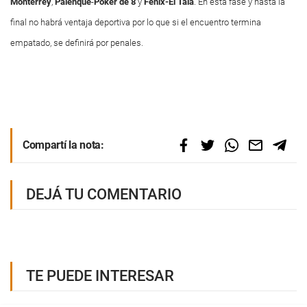
Monterrey
,
Palenque
-
Poker de 8
y
Fénix-El Tala
. En esta fase y hasta la
final no habrá ventaja deportiva por lo que si el encuentro termina
empatado, se definirá por penales.
Compartí la nota:
DEJÁ TU COMENTARIO
TE PUEDE INTERESAR