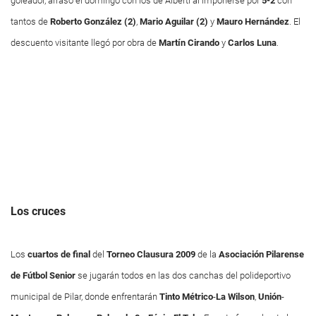
goleador, arrasó el domingo con los de Alberti al imponerse por
5-2
con
tantos de
Roberto González (2)
,
Mario Aguilar (2)
y
Mauro Hernández
. El
descuento visitante llegó por obra de
Martín Cirando
y
Carlos Luna
.
Los cruces
Los
cuartos de final
del
Torneo Clausura 2009
de la
Asociación Pilarense
de Fútbol Senior
se jugarán todos en las dos canchas del polideportivo
municipal de Pilar, donde enfrentarán
Tinto Métrico
-
La Wilson
,
Unión
-