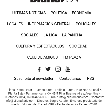
ÚLTIMAS NOTICIAS
POLÍTICA
ECONOMÍA
LOCALES
INFORMACIÓN GENERAL
POLICIALES
SOCIALES
LA LIGA
LA PANCHA
CULTURA Y ESPECTACULOS
SOCIEDAD
CLUB DE AMIGOS
FM PLAZA
Suscribite al newsletter
Contactanos
RSS
Pilar a Diario - Pilar - Buenos Aires
- Edificio Bureau Pilar Norte, Local 5,
Planta Baja - Panamericana KM 49.5, Pilar, Buenos Aires, Argentina -
Teléfonos
: (054) 0230 466 6066 -
Email
:
info@pilaradiario.com
-
Contacto
:
info@pilaradiario.com
-
Director
: Sergio Abrate -
Empresa propietaria del
medio
: Editorial del Tratado SRL - Fecha de Inicio: Febrero 2010