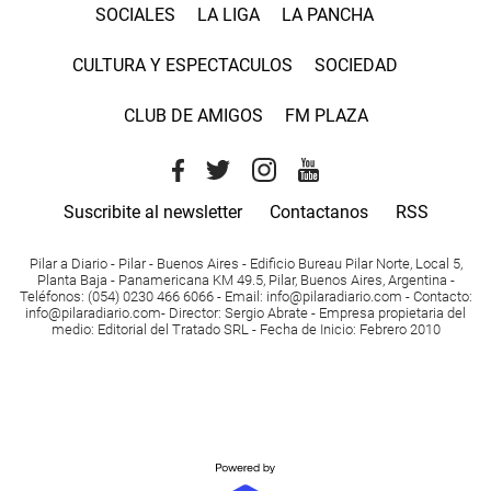
SOCIALES
LA LIGA
LA PANCHA
CULTURA Y ESPECTACULOS
SOCIEDAD
CLUB DE AMIGOS
FM PLAZA
Suscribite al newsletter
Contactanos
RSS
Pilar a Diario - Pilar - Buenos Aires
- Edificio Bureau Pilar Norte, Local 5,
Planta Baja - Panamericana KM 49.5, Pilar, Buenos Aires, Argentina -
Teléfonos
: (054) 0230 466 6066 -
Email
:
info@pilaradiario.com
-
Contacto
:
info@pilaradiario.com
-
Director
: Sergio Abrate -
Empresa propietaria del
medio
: Editorial del Tratado SRL - Fecha de Inicio: Febrero 2010