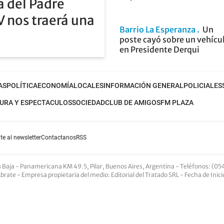
 del Padre
V nos traerá una
Barrio La Esperanza
Un
poste cayó sobre un vehícu
en Presidente Derqui
AS
POLÍTICA
ECONOMÍA
LOCALES
INFORMACIÓN GENERAL
POLICIALES
URA Y ESPECTACULOS
SOCIEDAD
CLUB DE AMIGOS
FM PLAZA
te al newsletter
Contactanos
RSS
nta Baja - Panamericana KM 49.5, Pilar, Buenos Aires, Argentina -
Teléfonos
: (05
Abrate -
Empresa propietaria del medio
: Editorial del Tratado SRL - Fecha de Inic