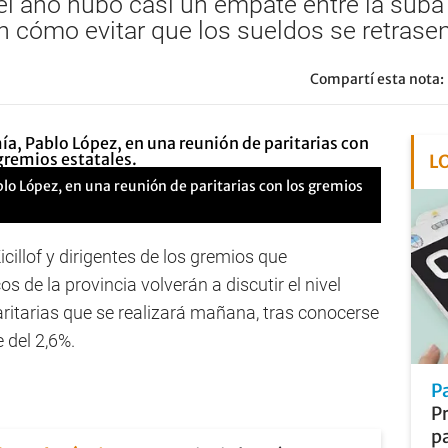
 año hubo casi un empate entre la suba d
an cómo evitar que los sueldos se retrasen
Compartí esta nota:
L
o López, en una reunión de paritarias con los gremios
cillof y dirigentes de los gremios que
 de la provincia volverán a discutir el nivel
aritarias que se realizará mañana, tras conocerse
e del 2,6%.
Pa
Pr
p