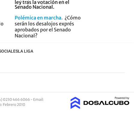
Polémica en marcha
¿Cómo
lo
serán los desalojos exprés
aprobados por el Senado
Nacional?
SOCIALES
LA LIGA
4) 0230 466 6066 -
Email
:
io: Febrero 2010