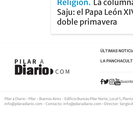
Religión
La columna
Saju: el Papa León XI
doble primavera
ÚLTIMAS NOTICI
LA PANCHA
CULT
Suscribi
Pilar a Diario - Pilar - Buenos Aires
- Edificio Bureau Pilar Norte, Local 5, Pla
info@pilaradiario.com
-
Contacto
:
info@pilaradiario.com
-
Director
: Sergio 