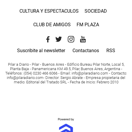
CULTURA Y ESPECTACULOS
SOCIEDAD
CLUB DE AMIGOS
FM PLAZA
Suscribite al newsletter
Contactanos
RSS
Pilar a Diario - Pilar - Buenos Aires
- Edificio Bureau Pilar Norte, Local 5,
Planta Baja - Panamericana KM 49.5, Pilar, Buenos Aires, Argentina -
Teléfonos
: (054) 0230 466 6066 -
Email
:
info@pilaradiario.com
-
Contacto
:
info@pilaradiario.com
-
Director
: Sergio Abrate -
Empresa propietaria del
medio
: Editorial del Tratado SRL - Fecha de Inicio: Febrero 2010