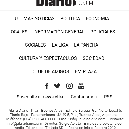
ÚLTIMAS NOTICIAS
POLÍTICA
ECONOMÍA
LOCALES
INFORMACIÓN GENERAL
POLICIALES
SOCIALES
LA LIGA
LA PANCHA
CULTURA Y ESPECTACULOS
SOCIEDAD
CLUB DE AMIGOS
FM PLAZA
Suscribite al newsletter
Contactanos
RSS
Pilar a Diario - Pilar - Buenos Aires
- Edificio Bureau Pilar Norte, Local 5,
Planta Baja - Panamericana KM 49.5, Pilar, Buenos Aires, Argentina -
Teléfonos
: (054) 0230 466 6066 -
Email
:
info@pilaradiario.com
-
Contacto
:
info@pilaradiario.com
-
Director
: Sergio Abrate -
Empresa propietaria del
medio
: Editorial del Tratado SRL - Fecha de Inicio: Febrero 2010