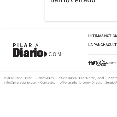
ÚLTIMAS NOTICI
LA PANCHA
CULT
Suscribi
Pilar a Diario - Pilar - Buenos Aires
- Edificio Bureau Pilar Norte, Local 5, Pla
info@pilaradiario.com
-
Contacto
:
info@pilaradiario.com
-
Director
: Sergio 