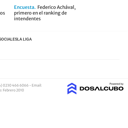
Encuesta
Federico Achával,
los
primero en el ranking de
intendentes
SOCIALES
LA LIGA
4) 0230 466 6066 -
Email
:
io: Febrero 2010