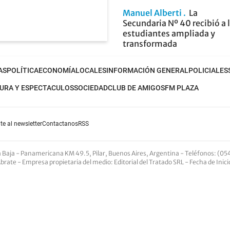
Manuel Alberti
La
Secundaria Nº 40 recibió a 
estudiantes ampliada y
transformada
AS
POLÍTICA
ECONOMÍA
LOCALES
INFORMACIÓN GENERAL
POLICIALES
URA Y ESPECTACULOS
SOCIEDAD
CLUB DE AMIGOS
FM PLAZA
te al newsletter
Contactanos
RSS
nta Baja - Panamericana KM 49.5, Pilar, Buenos Aires, Argentina -
Teléfonos
: (05
Abrate -
Empresa propietaria del medio
: Editorial del Tratado SRL - Fecha de Inic