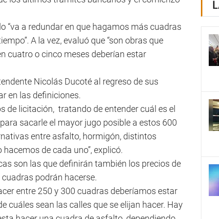
L
ido “va a redundar en que hagamos más cuadras
iempo”. A la vez, evaluó que “son obras que
en cuatro o cinco meses deberían estar
ntendente Nicolás Ducoté al regreso de sus
r en las definiciones.
de licitación, tratando de entender cuál es el
ra sacarle el mayor jugo posible a estos 600
rnativas entre asfalto, hormigón, distintos
o hacemos de cada uno”, explicó.
icas son las que definirán también los precios de
as cuadras podrán hacerse.
cer entre 250 y 300 cuadras deberíamos estar
 cuáles sean las calles que se elijan hacer. Hay
esta hacer una cuadra de asfalto, dependiendo