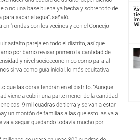
ene o no una base buena ya hecha y sobre todo de
 para sacar el agua”, señaló.
rá en “rondas con los vecinos y con el Concejo
ir asfalto pareja en todo el distrito, así que
rio por barrio revisar primero la cantidad de
densidad y nivel socioeconómico como para al
os sirva como guía inicial, lo más equitativa
to que las obras tendrán en el distrito. “Aunque
dad viene a cubrir una parte menor de la cantidad
iene casi 9 mil cuadras de tierra y se van a estar
ay un montón de familias a las que esto las va a
e va a seguir quedando todavía mucho por
 27 millones, se usará en unas 300 cuadras de