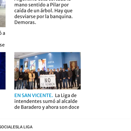
mano sentido a Pilar por
caída de un árbol. Hay que
desviarse por la banquina.
Demoras.
ó a
nse
EN SAN VICENTE
La Liga de
intendentes sumó al alcalde
de Baradero y ahora son doce
SOCIALES
LA LIGA