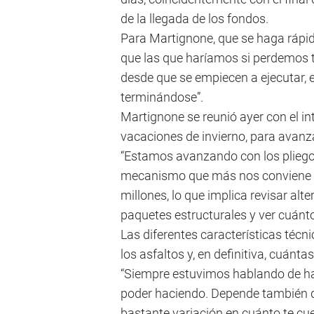
de la llegada de los fondos.
Para Martignone, que se haga ráp
que las que haríamos si perdemos t
desde que se empiecen a ejecutar, 
terminándose”.
Martignone se reunió ayer con el i
vacaciones de invierno, para avanza
“Estamos avanzando con los pliegos 
mecanismo que más nos conviene pa
millones, lo que implica revisar alte
paquetes estructurales y ver cuánt
Las diferentes características técn
los asfaltos y, en definitiva, cuánt
“Siempre estuvimos hablando de ha
poder haciendo. Depende también de
bastante variación en cuánto te cu