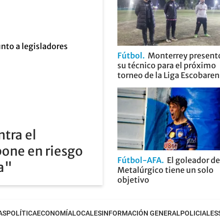
Fútbol
Monterrey present
su técnico para el próximo
torneo de la Liga Escobare
ntra el
pone en riesgo
Fútbol-AFA
El goleador de
ia"
Metalúrgico tiene un solo
objetivo
AS
POLÍTICA
ECONOMÍA
LOCALES
INFORMACIÓN GENERAL
POLICIALES