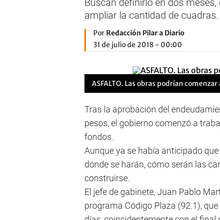
Buscan definirlo en dos meses, 
ampliar la cantidad de cuadras. 
Por
Redacción Pilar a Diario
31 de julio de 2018 - 00:00
ASFALTO. Las obras podrían comenzar a
Tras la aprobación del endeudamien
pesos, el gobierno comenzó a trabaj
fondos.
Aunque ya se había anticipado que e
dónde se harán, cómo serán las car
construirse.
El jefe de gabinete, Juan Pablo Mar
programa Código Plaza (92.1), que 
días, coincidentemente con el final