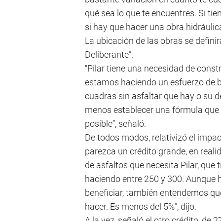
qué sea lo que te encuentres. Si ti
si hay que hacer una obra hidráulica
La ubicación de las obras se defini
Deliberante”.
“Pilar tiene una necesidad de constru
estamos haciendo un esfuerzo de bar
cuadras sin asfaltar que hay o su 
menos establecer una fórmula que n
posible”, señaló.
De todos modos, relativizó el impac
parezca un crédito grande, en reali
de asfaltos que necesita Pilar, que t
haciendo entre 250 y 300. Aunque h
beneficiar, también entendemos qu
hacer. Es menos del 5%”, dijo.
A la vez, señaló el otro crédito, de