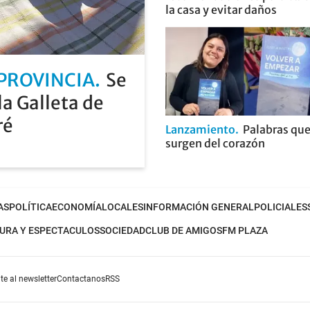
la casa y evitar daños
 PROVINCIA
Se
la Galleta de
ré
Lanzamiento
Palabras qu
surgen del corazón
AS
POLÍTICA
ECONOMÍA
LOCALES
INFORMACIÓN GENERAL
POLICIALES
URA Y ESPECTACULOS
SOCIEDAD
CLUB DE AMIGOS
FM PLAZA
te al newsletter
Contactanos
RSS