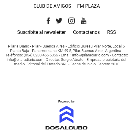
CLUB DE AMIGOS
FM PLAZA
Suscribite al newsletter
Contactanos
RSS
Pilar a Diario - Pilar - Buenos Aires
- Edificio Bureau Pilar Norte, Local 5,
Planta Baja - Panamericana KM 49.5, Pilar, Buenos Aires, Argentina -
Teléfonos
: (054) 0230 466 6066 -
Email
:
info@pilaradiario.com
-
Contacto
:
info@pilaradiario.com
-
Director
: Sergio Abrate -
Empresa propietaria del
medio
: Editorial del Tratado SRL - Fecha de Inicio: Febrero 2010