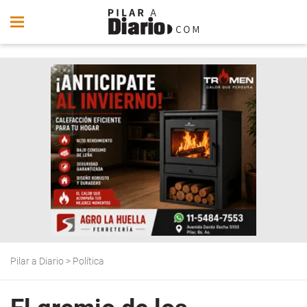
Pilar a Diario
>
Política