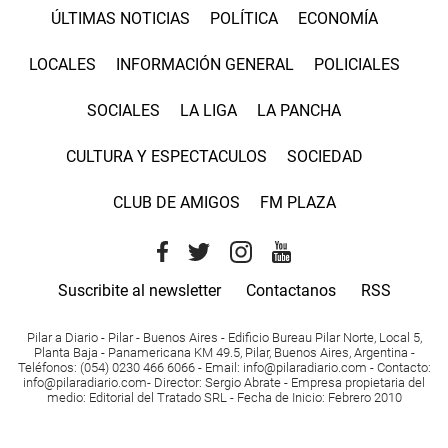
ÚLTIMAS NOTICIAS
POLÍTICA
ECONOMÍA
LOCALES
INFORMACIÓN GENERAL
POLICIALES
SOCIALES
LA LIGA
LA PANCHA
CULTURA Y ESPECTACULOS
SOCIEDAD
CLUB DE AMIGOS
FM PLAZA
Suscribite al newsletter
Contactanos
RSS
Pilar a Diario - Pilar - Buenos Aires
- Edificio Bureau Pilar Norte, Local 5,
Planta Baja - Panamericana KM 49.5, Pilar, Buenos Aires, Argentina -
Teléfonos
: (054) 0230 466 6066 -
Email
:
info@pilaradiario.com
-
Contacto
:
info@pilaradiario.com
-
Director
: Sergio Abrate -
Empresa propietaria del
medio
: Editorial del Tratado SRL - Fecha de Inicio: Febrero 2010