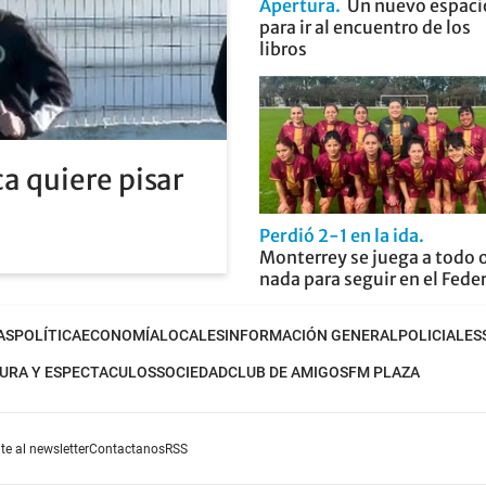
Apertura
Un nuevo espaci
para ir al encuentro de los
libros
a quiere pisar
Perdió 2-1 en la ida
Monterrey se juega a todo 
nada para seguir en el Fede
AS
POLÍTICA
ECONOMÍA
LOCALES
INFORMACIÓN GENERAL
POLICIALES
URA Y ESPECTACULOS
SOCIEDAD
CLUB DE AMIGOS
FM PLAZA
te al newsletter
Contactanos
RSS