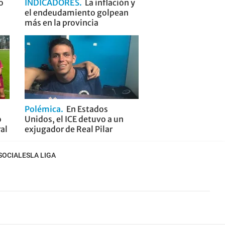
o
INDICADORES
La inflación y
el endeudamiento golpean
más en la provincia
Polémica
En Estados
o
Unidos, el ICE detuvo a un
ral
exjugador de Real Pilar
SOCIALES
LA LIGA