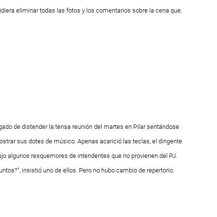
iera eliminar todas las fotos y los comentarios sobre la cena que,
rgado de distender la tensa reunión del martes en Pilar sentándose
strar sus dotes de músico. Apenas acarició las teclas, el dirigente
ujo algunos resquemores de intendentes que no provienen del PJ.
tos?”, insistió uno de ellos. Pero no hubo cambio de repertorio.