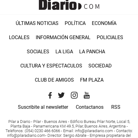
ÚLTIMAS NOTICIAS
POLÍTICA
ECONOMÍA
LOCALES
INFORMACIÓN GENERAL
POLICIALES
SOCIALES
LA LIGA
LA PANCHA
CULTURA Y ESPECTACULOS
SOCIEDAD
CLUB DE AMIGOS
FM PLAZA
Suscribite al newsletter
Contactanos
RSS
Pilar a Diario - Pilar - Buenos Aires
- Edificio Bureau Pilar Norte, Local 5,
Planta Baja - Panamericana KM 49.5, Pilar, Buenos Aires, Argentina -
Teléfonos
: (054) 0230 466 6066 -
Email
:
info@pilaradiario.com
-
Contacto
:
info@pilaradiario.com
-
Director
: Sergio Abrate -
Empresa propietaria del