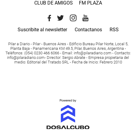
CLUB DE AMIGOS
FM PLAZA
Suscribite al newsletter
Contactanos
RSS
Pilar a Diario - Pilar - Buenos Aires
- Edificio Bureau Pilar Norte, Local 5,
Planta Baja - Panamericana KM 49.5, Pilar, Buenos Aires, Argentina -
Teléfonos
: (054) 0230 466 6066 -
Email
:
info@pilaradiario.com
-
Contacto
:
info@pilaradiario.com
-
Director
: Sergio Abrate -
Empresa propietaria del
medio
: Editorial del Tratado SRL - Fecha de Inicio: Febrero 2010