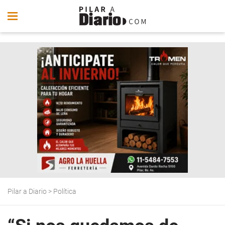
Pilar a Diario
>
Política