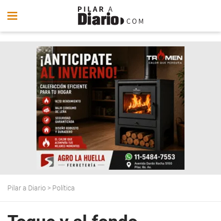
Pilar a Diario
>
Política