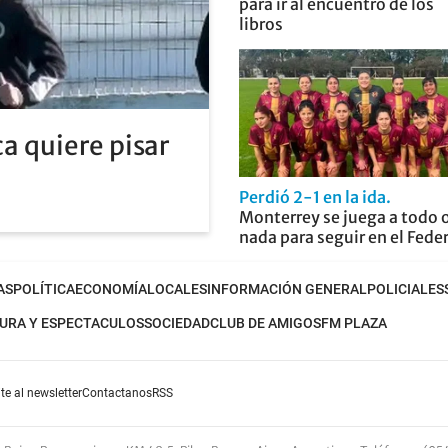
para ir al encuentro de los
libros
a quiere pisar
Perdió 2-1 en la ida
Monterrey se juega a todo 
nada para seguir en el Fede
AS
POLÍTICA
ECONOMÍA
LOCALES
INFORMACIÓN GENERAL
POLICIALES
URA Y ESPECTACULOS
SOCIEDAD
CLUB DE AMIGOS
FM PLAZA
te al newsletter
Contactanos
RSS