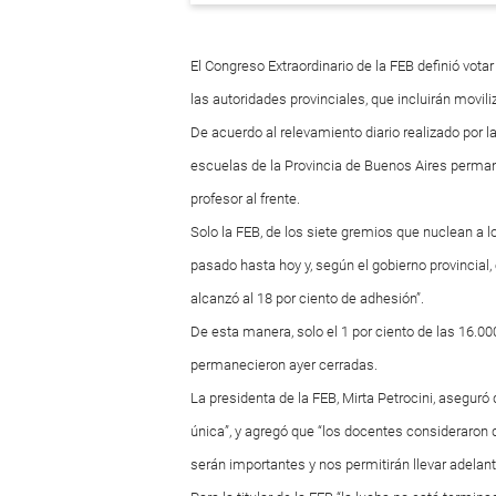
El Congreso Extraordinario de la FEB definió vo
las autoridades provinciales, que incluirán movil
De acuerdo al relevamiento diario realizado por la
escuelas de la Provincia de Buenos Aires permane
profesor al frente.
Solo la FEB, de los siete gremios que nuclean a 
pasado hasta hoy y, según el gobierno provincial, 
alcanzó al 18 por ciento de adhesión”.
De esta manera, solo el 1 por ciento de las 16.00
permanecieron ayer cerradas.
La presidenta de la FEB, Mirta Petrocini, aseguró 
única”, y agregó que “los docentes consideraron
serán importantes y nos permitirán llevar adelan