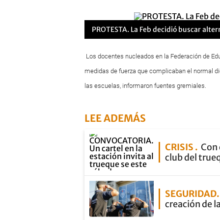
PROTESTA. La Feb decidió buscar altern
Los docentes nucleados en la Federación de Ed
medidas de fuerza que complicaban el normal dic
las escuelas, informaron fuentes gremiales.
LEE ADEMÁS
CRISIS
Con 
club del true
SEGURIDAD
creación de l