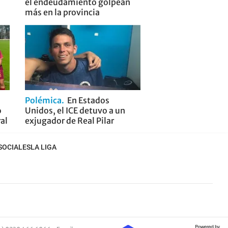
el endeudamiento golpean
más en la provincia
Polémica
En Estados
o
Unidos, el ICE detuvo a un
ral
exjugador de Real Pilar
SOCIALES
LA LIGA