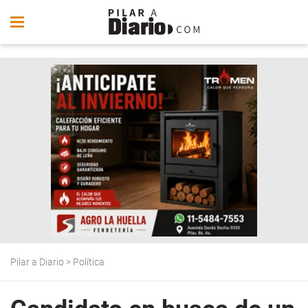
Pilar a Diario
>
Política