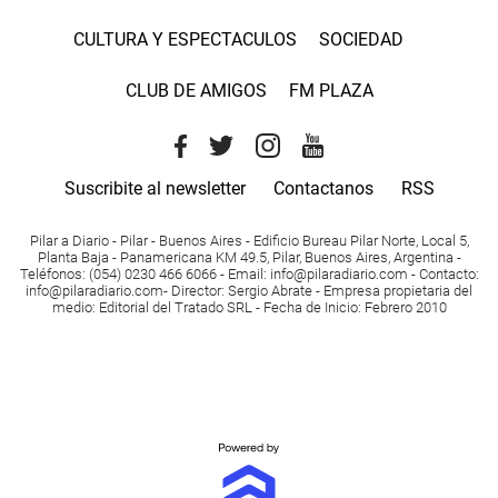
CULTURA Y ESPECTACULOS
SOCIEDAD
CLUB DE AMIGOS
FM PLAZA
Suscribite al newsletter
Contactanos
RSS
Pilar a Diario - Pilar - Buenos Aires
- Edificio Bureau Pilar Norte, Local 5,
Planta Baja - Panamericana KM 49.5, Pilar, Buenos Aires, Argentina -
Teléfonos
: (054) 0230 466 6066 -
Email
:
info@pilaradiario.com
-
Contacto
:
info@pilaradiario.com
-
Director
: Sergio Abrate -
Empresa propietaria del
medio
: Editorial del Tratado SRL - Fecha de Inicio: Febrero 2010