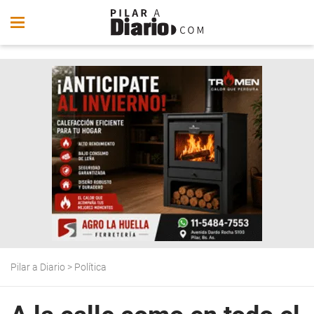
Pilar a Diario
>
Política