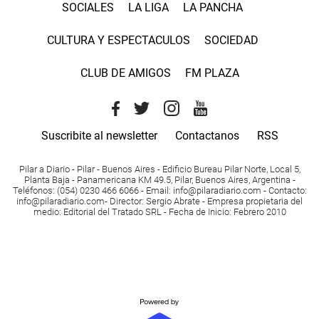
SOCIALES
LA LIGA
LA PANCHA
CULTURA Y ESPECTACULOS
SOCIEDAD
CLUB DE AMIGOS
FM PLAZA
Suscribite al newsletter
Contactanos
RSS
Pilar a Diario - Pilar - Buenos Aires
- Edificio Bureau Pilar Norte, Local 5,
Planta Baja - Panamericana KM 49.5, Pilar, Buenos Aires, Argentina -
Teléfonos
: (054) 0230 466 6066 -
Email
:
info@pilaradiario.com
-
Contacto
:
info@pilaradiario.com
-
Director
: Sergio Abrate -
Empresa propietaria del
medio
: Editorial del Tratado SRL - Fecha de Inicio: Febrero 2010