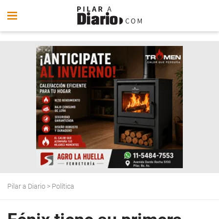
Pilar a Diario
>
Política