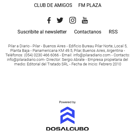
CLUB DE AMIGOS
FM PLAZA
Suscribite al newsletter
Contactanos
RSS
Pilar a Diario - Pilar - Buenos Aires
- Edificio Bureau Pilar Norte, Local 5,
Planta Baja - Panamericana KM 49.5, Pilar, Buenos Aires, Argentina -
Teléfonos
: (054) 0230 466 6066 -
Email
:
info@pilaradiario.com
-
Contacto
:
info@pilaradiario.com
-
Director
: Sergio Abrate -
Empresa propietaria del
medio
: Editorial del Tratado SRL - Fecha de Inicio: Febrero 2010