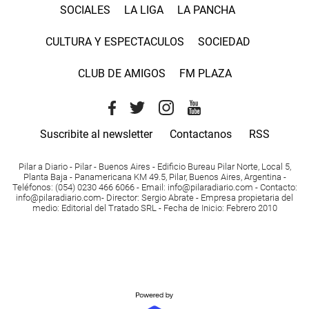
SOCIALES
LA LIGA
LA PANCHA
CULTURA Y ESPECTACULOS
SOCIEDAD
CLUB DE AMIGOS
FM PLAZA
Suscribite al newsletter
Contactanos
RSS
Pilar a Diario - Pilar - Buenos Aires
- Edificio Bureau Pilar Norte, Local 5,
Planta Baja - Panamericana KM 49.5, Pilar, Buenos Aires, Argentina -
Teléfonos
: (054) 0230 466 6066 -
Email
:
info@pilaradiario.com
-
Contacto
:
info@pilaradiario.com
-
Director
: Sergio Abrate -
Empresa propietaria del
medio
: Editorial del Tratado SRL - Fecha de Inicio: Febrero 2010