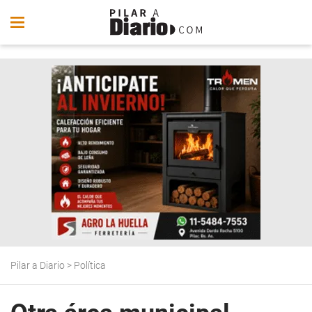
Pilar a Diario
>
Política