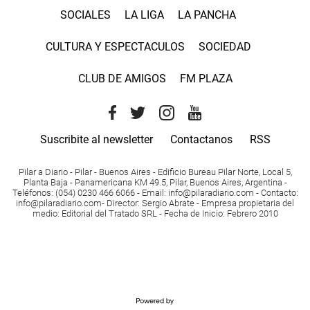
SOCIALES
LA LIGA
LA PANCHA
CULTURA Y ESPECTACULOS
SOCIEDAD
CLUB DE AMIGOS
FM PLAZA
Suscribite al newsletter
Contactanos
RSS
Pilar a Diario - Pilar - Buenos Aires
- Edificio Bureau Pilar Norte, Local 5,
Planta Baja - Panamericana KM 49.5, Pilar, Buenos Aires, Argentina -
Teléfonos
: (054) 0230 466 6066 -
Email
:
info@pilaradiario.com
-
Contacto
:
info@pilaradiario.com
-
Director
: Sergio Abrate -
Empresa propietaria del
medio
: Editorial del Tratado SRL - Fecha de Inicio: Febrero 2010