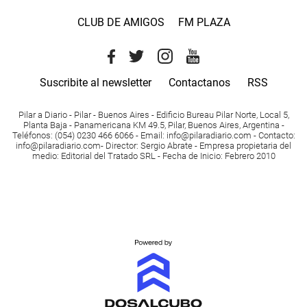
CLUB DE AMIGOS
FM PLAZA
Suscribite al newsletter
Contactanos
RSS
Pilar a Diario - Pilar - Buenos Aires
- Edificio Bureau Pilar Norte, Local 5,
Planta Baja - Panamericana KM 49.5, Pilar, Buenos Aires, Argentina -
Teléfonos
: (054) 0230 466 6066 -
Email
:
info@pilaradiario.com
-
Contacto
:
info@pilaradiario.com
-
Director
: Sergio Abrate -
Empresa propietaria del
medio
: Editorial del Tratado SRL - Fecha de Inicio: Febrero 2010