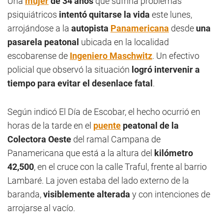
Una
mujer
de 34 años
que sufriría problemas
psiquiátricos
intentó quitarse la vida
este lunes,
arrojándose a la
autopista
Panamericana
desde
una
pasarela peatonal
ubicada en la localidad
escobarense de
Ingeniero Maschwitz
. Un efectivo
policial que observó la situación
logró intervenir a
tiempo para evitar el desenlace fatal
.
Según indicó El Día de Escobar, el hecho ocurrió en
horas de la tarde en el
puente
peatonal de la
Colectora Oeste
del ramal Campana de
Panamericana que está a la altura del
kilómetro
42,500
, en el cruce con la calle Traful, frente al barrio
Lambaré. La joven estaba del lado externo de la
baranda,
visiblemente alterada
y con intenciones de
arrojarse al vacío.