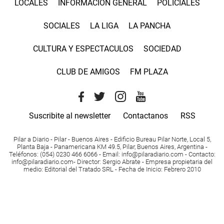
LOCALES
INFORMACIÓN GENERAL
POLICIALES
SOCIALES
LA LIGA
LA PANCHA
CULTURA Y ESPECTACULOS
SOCIEDAD
CLUB DE AMIGOS
FM PLAZA
Suscribite al newsletter
Contactanos
RSS
Pilar a Diario - Pilar - Buenos Aires
- Edificio Bureau Pilar Norte, Local 5,
Planta Baja - Panamericana KM 49.5, Pilar, Buenos Aires, Argentina -
Teléfonos
: (054) 0230 466 6066 -
Email
:
info@pilaradiario.com
-
Contacto
:
info@pilaradiario.com
-
Director
: Sergio Abrate -
Empresa propietaria del
medio
: Editorial del Tratado SRL - Fecha de Inicio: Febrero 2010