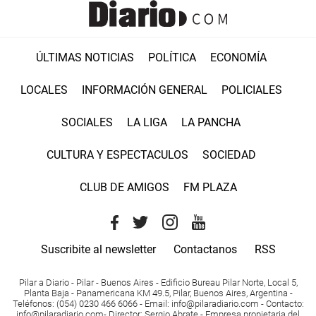
ÚLTIMAS NOTICIAS
POLÍTICA
ECONOMÍA
LOCALES
INFORMACIÓN GENERAL
POLICIALES
SOCIALES
LA LIGA
LA PANCHA
CULTURA Y ESPECTACULOS
SOCIEDAD
CLUB DE AMIGOS
FM PLAZA
Suscribite al newsletter
Contactanos
RSS
Pilar a Diario - Pilar - Buenos Aires
- Edificio Bureau Pilar Norte, Local 5,
Planta Baja - Panamericana KM 49.5, Pilar, Buenos Aires, Argentina -
Teléfonos
: (054) 0230 466 6066 -
Email
:
info@pilaradiario.com
-
Contacto
:
info@pilaradiario.com
-
Director
: Sergio Abrate -
Empresa propietaria del