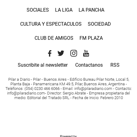
SOCIALES
LA LIGA
LA PANCHA
CULTURA Y ESPECTACULOS
SOCIEDAD
CLUB DE AMIGOS
FM PLAZA
Suscribite al newsletter
Contactanos
RSS
Pilar a Diario - Pilar - Buenos Aires
- Edificio Bureau Pilar Norte, Local 5,
Planta Baja - Panamericana KM 49.5, Pilar, Buenos Aires, Argentina -
Teléfonos
: (054) 0230 466 6066 -
Email
:
info@pilaradiario.com
-
Contacto
:
info@pilaradiario.com
-
Director
: Sergio Abrate -
Empresa propietaria del
medio
: Editorial del Tratado SRL - Fecha de Inicio: Febrero 2010