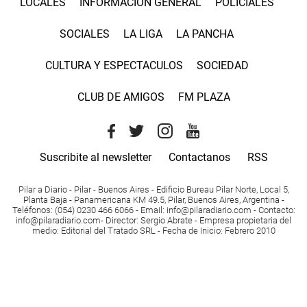
LOCALES
INFORMACIÓN GENERAL
POLICIALES
SOCIALES
LA LIGA
LA PANCHA
CULTURA Y ESPECTACULOS
SOCIEDAD
CLUB DE AMIGOS
FM PLAZA
Suscribite al newsletter
Contactanos
RSS
Pilar a Diario - Pilar - Buenos Aires
- Edificio Bureau Pilar Norte, Local 5,
Planta Baja - Panamericana KM 49.5, Pilar, Buenos Aires, Argentina -
Teléfonos
: (054) 0230 466 6066 -
Email
:
info@pilaradiario.com
-
Contacto
:
info@pilaradiario.com
-
Director
: Sergio Abrate -
Empresa propietaria del
medio
: Editorial del Tratado SRL - Fecha de Inicio: Febrero 2010