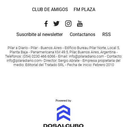
CLUB DE AMIGOS
FM PLAZA
Suscribite al newsletter
Contactanos
RSS
Pilar a Diario - Pilar - Buenos Aires
- Edificio Bureau Pilar Norte, Local 5,
Planta Baja - Panamericana KM 49.5, Pilar, Buenos Aires, Argentina -
Teléfonos
: (054) 0230 466 6066 -
Email
:
info@pilaradiario.com
-
Contacto
:
info@pilaradiario.com
-
Director
: Sergio Abrate -
Empresa propietaria del
medio
: Editorial del Tratado SRL - Fecha de Inicio: Febrero 2010