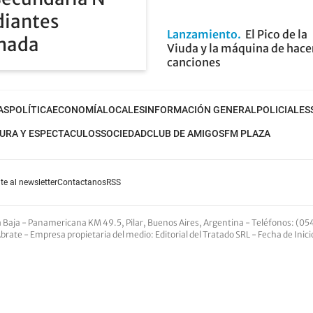
diantes
Lanzamiento
El Pico de la
rmada
Viuda y la máquina de hace
canciones
AS
POLÍTICA
ECONOMÍA
LOCALES
INFORMACIÓN GENERAL
POLICIALES
URA Y ESPECTACULOS
SOCIEDAD
CLUB DE AMIGOS
FM PLAZA
te al newsletter
Contactanos
RSS
nta Baja - Panamericana KM 49.5, Pilar, Buenos Aires, Argentina -
Teléfonos
: (05
Abrate -
Empresa propietaria del medio
: Editorial del Tratado SRL - Fecha de Inic