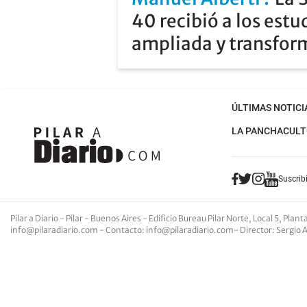
40 recibió a los estu
ampliada y transfo
ÚLTIMAS NOTICI
LA PANCHA
CULT
Suscribi
Pilar a Diario - Pilar - Buenos Aires
- Edificio Bureau Pilar Norte, Local 5, Pla
info@pilaradiario.com
-
Contacto
:
info@pilaradiario.com
-
Director
: Sergio 