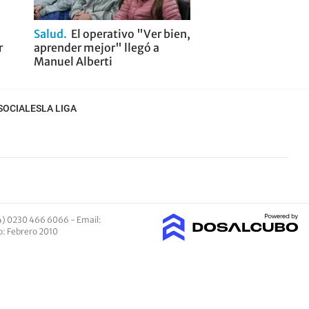
Salud
El operativo "Ver bien,
r
aprender mejor" llegó a
Manuel Alberti
SOCIALES
LA LIGA
4) 0230 466 6066 -
Email
:
io: Febrero 2010