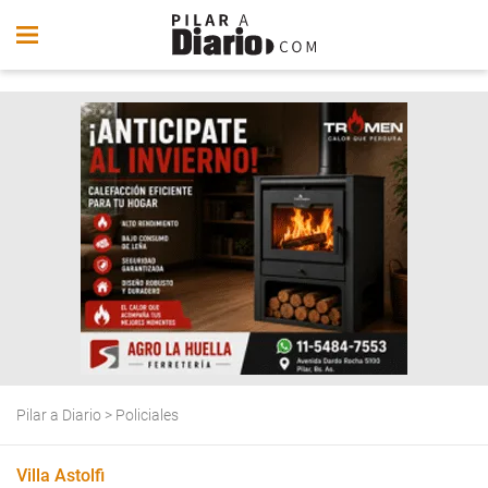
Pilar a Diario
>
Policiales
Villa Astolfi