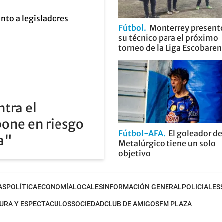
Fútbol
Monterrey present
su técnico para el próximo
torneo de la Liga Escobare
ntra el
pone en riesgo
Fútbol-AFA
El goleador de
ia"
Metalúrgico tiene un solo
objetivo
AS
POLÍTICA
ECONOMÍA
LOCALES
INFORMACIÓN GENERAL
POLICIALES
URA Y ESPECTACULOS
SOCIEDAD
CLUB DE AMIGOS
FM PLAZA