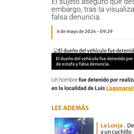
El sujeto aseguró que des
embargo, tras la visualiz
falsa denuncia.
6 de mayo de 2024 - 09:29
El dueño del vehículo fue detenido por
de estafa y falsa denuncia.
Un hombre
fue detenido por realiz
en la localidad de Luis
Lagomarsi
LEE ADEMÁS
La Lonja
De
y un cuchillo