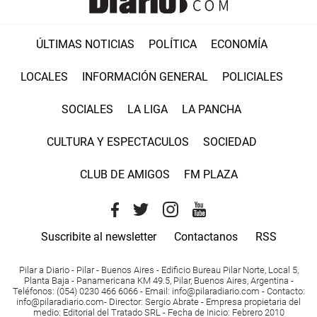
ÚLTIMAS NOTICIAS
POLÍTICA
ECONOMÍA
LOCALES
INFORMACIÓN GENERAL
POLICIALES
SOCIALES
LA LIGA
LA PANCHA
CULTURA Y ESPECTACULOS
SOCIEDAD
CLUB DE AMIGOS
FM PLAZA
Suscribite al newsletter
Contactanos
RSS
Pilar a Diario - Pilar - Buenos Aires
- Edificio Bureau Pilar Norte, Local 5,
Planta Baja - Panamericana KM 49.5, Pilar, Buenos Aires, Argentina -
Teléfonos
: (054) 0230 466 6066 -
Email
:
info@pilaradiario.com
-
Contacto
:
info@pilaradiario.com
-
Director
: Sergio Abrate -
Empresa propietaria del
medio
: Editorial del Tratado SRL - Fecha de Inicio: Febrero 2010