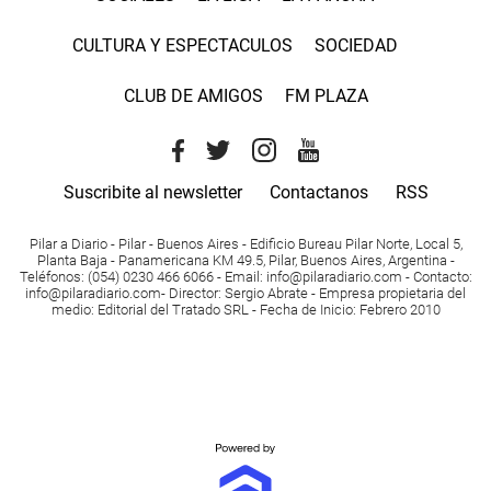
CULTURA Y ESPECTACULOS
SOCIEDAD
CLUB DE AMIGOS
FM PLAZA
Suscribite al newsletter
Contactanos
RSS
Pilar a Diario - Pilar - Buenos Aires
- Edificio Bureau Pilar Norte, Local 5,
Planta Baja - Panamericana KM 49.5, Pilar, Buenos Aires, Argentina -
Teléfonos
: (054) 0230 466 6066 -
Email
:
info@pilaradiario.com
-
Contacto
:
info@pilaradiario.com
-
Director
: Sergio Abrate -
Empresa propietaria del
medio
: Editorial del Tratado SRL - Fecha de Inicio: Febrero 2010