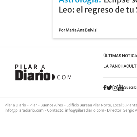
Leo: el regreso de tu
Por María Ana Belvisi
ÚLTIMAS NOTICI
LA PANCHA
CULT
Suscribi
Pilar a Diario - Pilar - Buenos Aires
- Edificio Bureau Pilar Norte, Local 5, Pla
info@pilaradiario.com
-
Contacto
:
info@pilaradiario.com
-
Director
: Sergio 