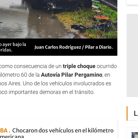
 ayer bajo la
Juan Carlos Rodríguez / Pilar a Diario.
eridas.
como consecuencia de un
triple choque
ocurrido
kilómetro 60 de la
Autovía Pilar Pergamino
, en
os Aires. Uno de los vehículos involucrados es
ovocó importantes demoras en el tránsito.
L
ABA
Chocaron dos vehículos en el kilómetro
americana