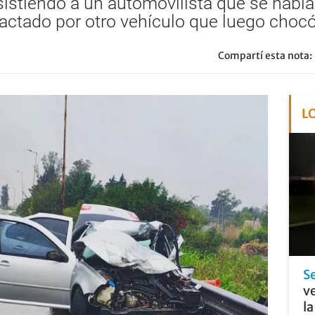
asistiendo a un automovilista que se habí
ctado por otro vehículo que luego chocó 
Compartí esta nota:
L
S
ve
l