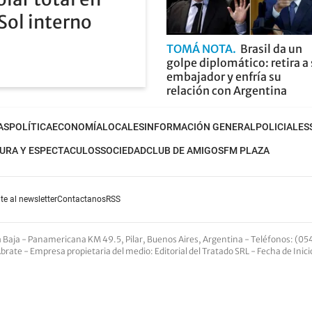
 Sol interno
TOMÁ NOTA
Brasil da un
golpe diplomático: retira a
embajador y enfría su
relación con Argentina
AS
POLÍTICA
ECONOMÍA
LOCALES
INFORMACIÓN GENERAL
POLICIALES
URA Y ESPECTACULOS
SOCIEDAD
CLUB DE AMIGOS
FM PLAZA
te al newsletter
Contactanos
RSS
nta Baja - Panamericana KM 49.5, Pilar, Buenos Aires, Argentina -
Teléfonos
: (05
Abrate -
Empresa propietaria del medio
: Editorial del Tratado SRL - Fecha de Inic