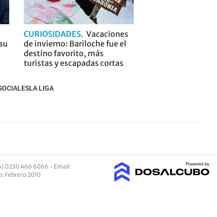
CURIOSIDADES
Vacaciones
 su
de invierno: Bariloche fue el
destino favorito, más
turistas y escapadas cortas
SOCIALES
LA LIGA
4) 0230 466 6066 -
Email
:
io: Febrero 2010