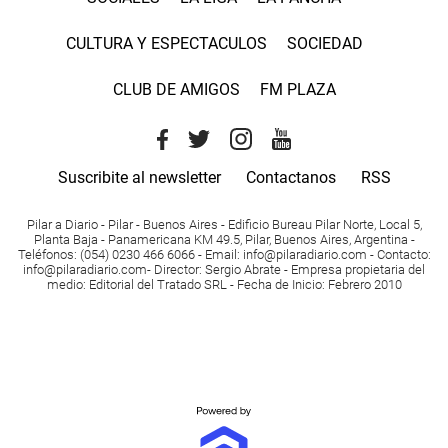
CULTURA Y ESPECTACULOS
SOCIEDAD
CLUB DE AMIGOS
FM PLAZA
Suscribite al newsletter
Contactanos
RSS
Pilar a Diario - Pilar - Buenos Aires
- Edificio Bureau Pilar Norte, Local 5,
Planta Baja - Panamericana KM 49.5, Pilar, Buenos Aires, Argentina -
Teléfonos
: (054) 0230 466 6066 -
Email
:
info@pilaradiario.com
-
Contacto
:
info@pilaradiario.com
-
Director
: Sergio Abrate -
Empresa propietaria del
medio
: Editorial del Tratado SRL - Fecha de Inicio: Febrero 2010