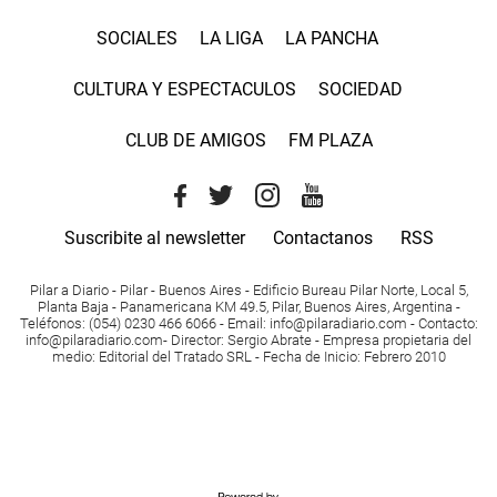
SOCIALES
LA LIGA
LA PANCHA
CULTURA Y ESPECTACULOS
SOCIEDAD
CLUB DE AMIGOS
FM PLAZA
Suscribite al newsletter
Contactanos
RSS
Pilar a Diario - Pilar - Buenos Aires
- Edificio Bureau Pilar Norte, Local 5,
Planta Baja - Panamericana KM 49.5, Pilar, Buenos Aires, Argentina -
Teléfonos
: (054) 0230 466 6066 -
Email
:
info@pilaradiario.com
-
Contacto
:
info@pilaradiario.com
-
Director
: Sergio Abrate -
Empresa propietaria del
medio
: Editorial del Tratado SRL - Fecha de Inicio: Febrero 2010