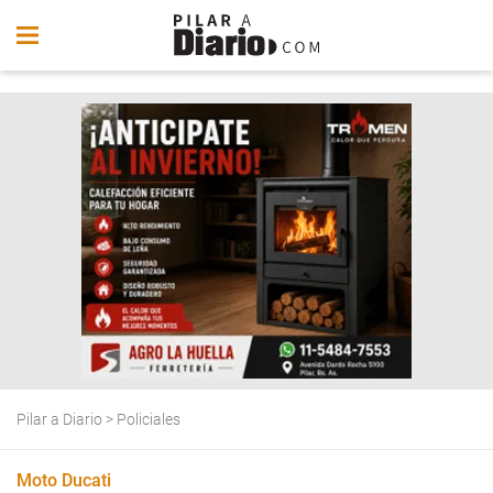
Pilar a Diario
>
Policiales
Moto Ducati