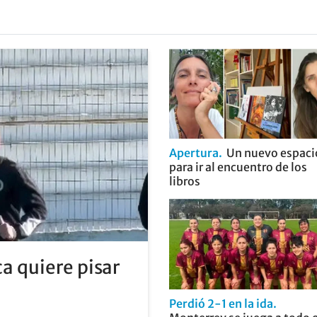
Apertura
Un nuevo espaci
para ir al encuentro de los
libros
a quiere pisar
Perdió 2-1 en la ida